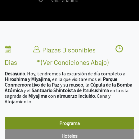
Valor añadido
Plazas Disponibles
Dias
* (ver Condiciones Abajo)
Desayuno
. Hoy, tendremos la excursión de día completo a
Hiroshima y Miyajima
, en la que visitaremos el
Parque
Conmemorativo de la Paz
y su
museo
, la
Cúpula de la Bomba
Atómica
y el
Santuario Shintoista de Itsukushima
en la isla
sagrada de
Miyajima
con
almuerzo incluido
. Cena y
Alojamiento.
Programa
Hoteles