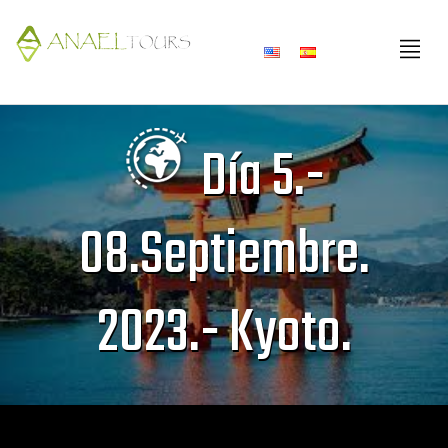
Skip
to
content
Día 5.-
08.Septiembre.
2023.- Kyoto.