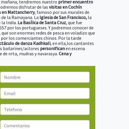
la mañana, tendremos nuestro
primer encuentro
podremos disfrutar de las
visitas en Cochín
s en Mattancherry
, famoso por sus murales de
s de la Ramayana. La
Iglesia de San Francisco,
la
 la India.
La Basílica de Santa Cruz
, que fue
557 por los portugueses. Y podremos conocer de
, que son enormes redes de pesca en voladizo que
 por los comerciantes chinos. Por la tarde
ectáculo de danza Kadhkali
, en ella,los cantantes
os bailarines/actores
personifican
en escena
 de nrta, mudras y navarasya.
Cena y