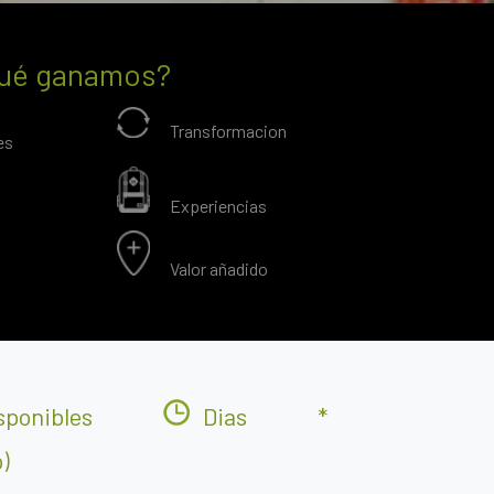
ué ganamos?
Transformacion
es
Experiencias
Valor añadido
sponibles
Dias
*
)