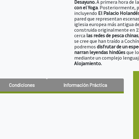
Desayuno.
A primera hora de 
con el Yoga
. Posteriormente, 
incluyendo
El Palacio Holandé
pared que representan escena
iglesia europea más antigua de
construida originalmente en 1
cerca
las redes de pesca chinas
se cree que han traído a Cochín
podremos
disfrutar de un esp
narran leyendas hindúes
que l
mediante un complejo lenguaje
Alojamiento.
Condiciones
Información Práctica