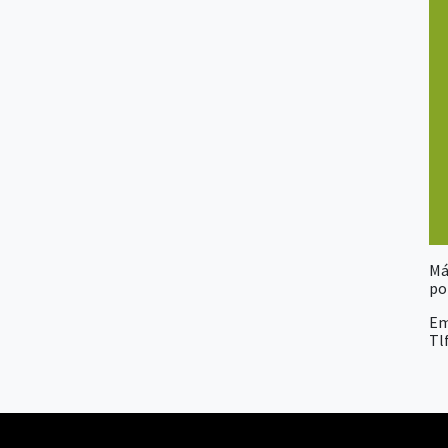
Má
po
Em
Tlf