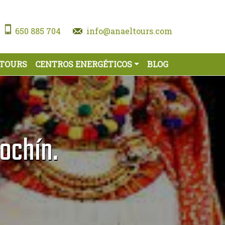
650 885 704
info@anaeltours.com
 TOURS
CENTROS ENERGÉTICOS
BLOG
Cochín.