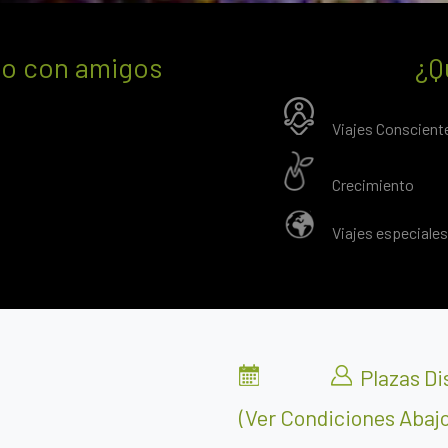
a o con amigos
¿Q
Viajes Conscient
Crecimiento
Viajes especiales
Plazas Di
(ver Condiciones Abajo