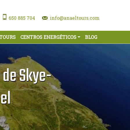
650 885 704
info@anaeltours.com
 TOURS
CENTROS ENERGÉTICOS
BLOG
a de Skye-
el