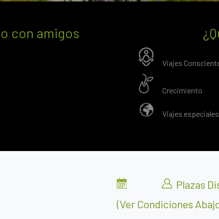
a o con amigos
¿Q
Viajes Conscient
Crecimiento
Viajes especiales
Plazas Di
(ver Condiciones Abajo