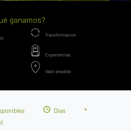
ué ganamos?
Transformacion
es
Experiencias
Valor añadido
sponibles
Dias
*
)