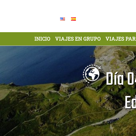
Skip
to
content
INICIO
VIAJES EN GRUPO
VIAJES PA
Día 0
E