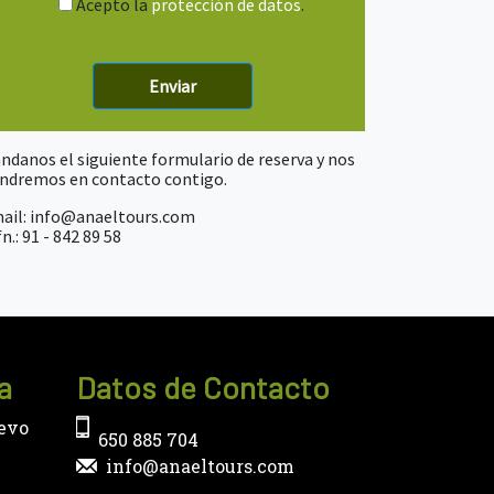
Acepto la
protección de datos
.
ndanos el siguiente formulario de reserva y nos
ndremos en contacto contigo.
ail: info@anaeltours.com
n.: 91 - 842 89 58
a
Datos de Contacto
uevo
650 885 704
info@anaeltours.com